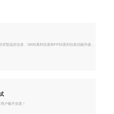
列更经济型温控仪表，SR90系列仪表和FP93系列仪表功能升级，
试
对用户极不负责！