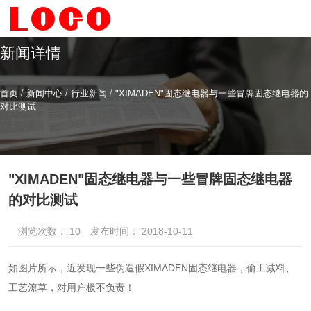
新闻详情
/
/
/
首页
新闻中心
行业新闻
"XIMADEN"固态继电器与一些冒牌固态继电器的
希曼顿科技专注
研发
与
制造
对比测试
全系列工业级交流固态继电器（SSR）、一体化电力调整
器
"XIMADEN"固态继电器与一些冒牌固态继电器
的对比测试
服务热线
4006-186-396
浏览次数：
10
发布时间： 2018-10-11
如图片所示，近发现一些伪造假XIMADEN固态继电器，偷工减料、
工艺潦草，对用户极不负责！