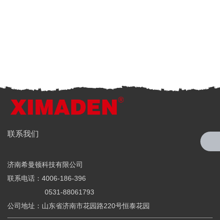
全国服务热线
联系我们
4006-186-396
济南希曼顿科技有限公司
希曼顿科技专注研发与制造
联系电话：4006-186-396
全系列工业级交流固态继电器（SSR）、一体化电力调整器
0531-88061793
公司地址：山东省济南市花园路220号恒泰花园