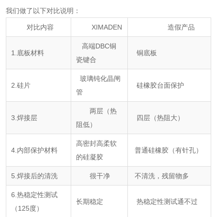
我们做了以下对比说明：
对比内容
XIMADEN
造假产品
高端DBC铜
1.底板材料
铜底板
瓷键合
玻璃钝化晶闸
2.硅片
硅橡胶台面保护
管
两层（热
3.焊接层
四层（热阻大）
阻低）
高密封高柔软
4.内部保护材料
普通硅橡胶（有针孔）
的硅凝胶
5.焊接后的清洗
很干净
不清洗，残留物多
6.热稳定性测试
长期稳定
热稳定性测试通不过
（125度）