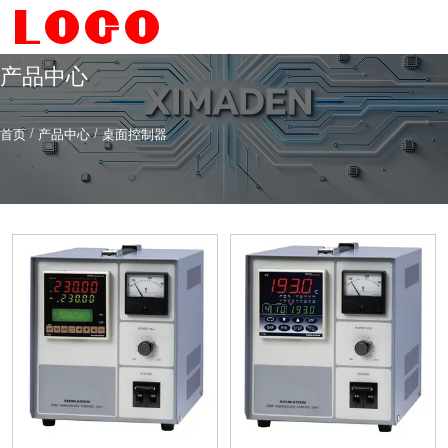
产品中心
/
/
首页
产品中心
桌面控制器
希曼顿科技专注
研发
与
制造
全系列工业级交流固态继电器（SSR）、一体化电力调整
器
服务热线
4006-186-396