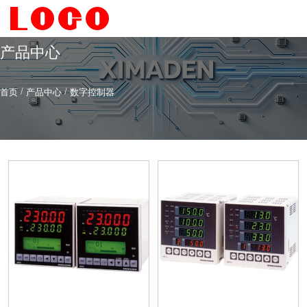
产品中心
/
/
首页
产品中心
数字控制器
希曼顿科技专注
研发
与
制造
全系列工业级交流固态继电器（SSR）、一体化电力调整
器
服务热线
4006-186-396