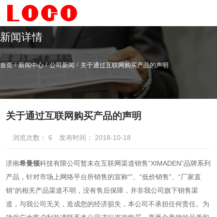
新闻详情
/
/
/
首页
新闻中心
公司新闻
关于通过互联网购买产品的声明
希曼顿科技专注
研发
与
制造
全系列工业级交流固态继电器（SSR）、一体化电力调整
器
关于通过互联网购买产品的声明
浏览次数：
6
发布时间： 2018-10-18
服务热线
4006-186-396
济南
希曼顿
科技有限公司暂未在互联网渠道销售“XIMADEN”品牌系列
产品，针对市场上网络平台所销售的宣称“”、“低价销售”、“厂家直
销”的相关产品渠道不明，没有售后保障，并非我公司旗下销售渠
道，与我公司无关，造成您的经济损失，本公司不承担任何责任。为