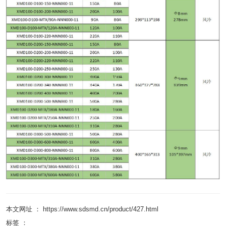
本文网址 ： https://www.sdsmd.cn/product/427.html
标签 ：