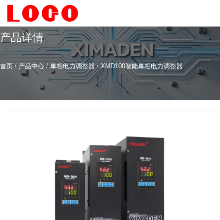
产品详情
/
/
/
首页
产品中心
单相电力调整器
XMD100智能单相电力调整器
希曼顿科技专注
研发
与
制造
全系列工业级交流固态继电器（SSR）、一体化电力调整
器
服务热线
4006-186-396