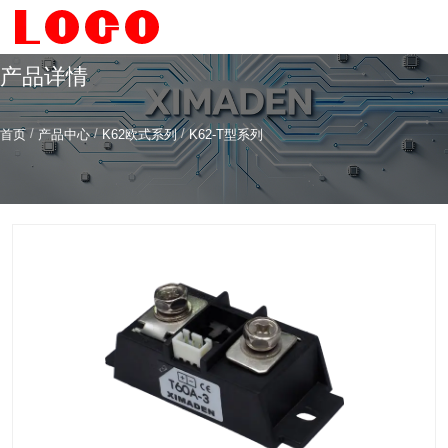
产品详情
/
/
/
首页
产品中心
K62欧式系列
K62-T型系列
希曼顿科技专注
研发
与
制造
全系列工业级交流固态继电器（SSR）、一体化电力调整
器
服务热线
4006-186-396