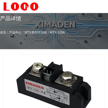
产品详情
/
/
/
首页
产品中心
MTX系列可控硅
MTX-120A
希曼顿科技专注
研发
与
制造
全系列工业级交流固态继电器（SSR）、一体化电力调整
器
服务热线
4006-186-396