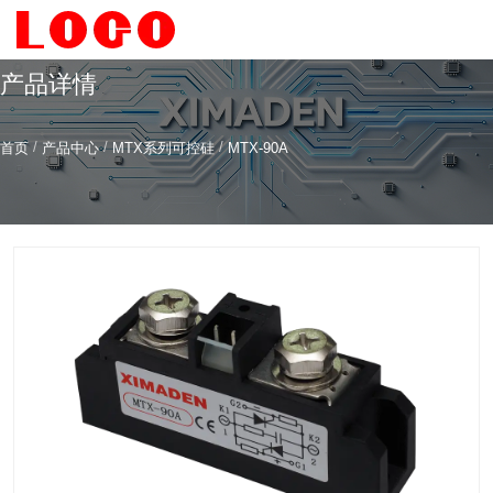
产品详情
/
/
/
首页
产品中心
MTX系列可控硅
MTX-90A
希曼顿科技专注
研发
与
制造
全系列工业级交流固态继电器（SSR）、一体化电力调整
器
服务热线
4006-186-396