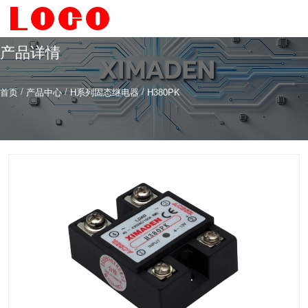
产品详情
/
/
/
首页
产品中心
H系列固态继电器
H380PK
希曼顿科技专注
研发
与
制造
全系列工业级交流固态继电器（SSR）、一体化电力调整
器
服务热线
4006-186-396