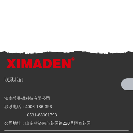
全国服务热线
联系我们
4006-186-396
济南希曼顿科技有限公司
希曼顿科技专注研发与制造
联系电话：4006-186-396
全系列工业级交流固态继电器（SSR）、一体化电力调整器
0531-88061793
公司地址：山东省济南市花园路220号恒泰花园