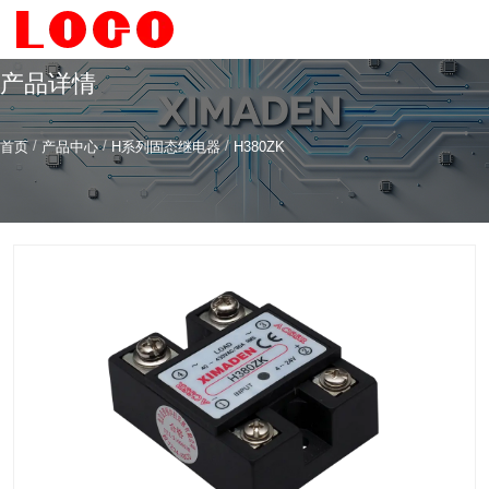
产品详情
/
/
/
首页
产品中心
H系列固态继电器
H380ZK
希曼顿科技专注
研发
与
制造
全系列工业级交流固态继电器（SSR）、一体化电力调整
器
服务热线
4006-186-396