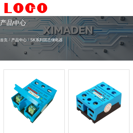
产品中心
/
/
首页
产品中心
SK系列固态继电器
希曼顿科技专注
研发
与
制造
全系列工业级交流固态继电器（SSR）、一体化电力调整
器
服务热线
4006-186-396