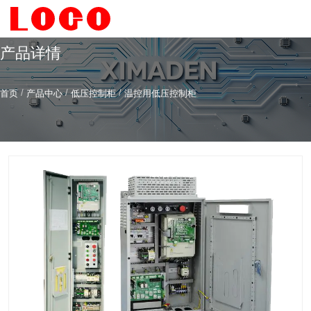
产品详情
/
/
/
首页
产品中心
低压控制柜
温控用低压控制柜
希曼顿科技专注
研发
与
制造
全系列工业级交流固态继电器（SSR）、一体化电力调整
器
服务热线
4006-186-396