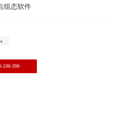
56点组态软件
-e
186-396