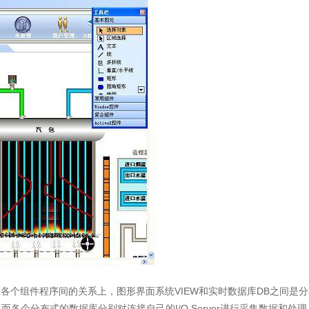
现在各个组件程序间的关系上，图形界面系统VIEW和实时数据库DB之间是分
各个分布式的数据库分别对连接自己的I/O Server进行采集数据和处