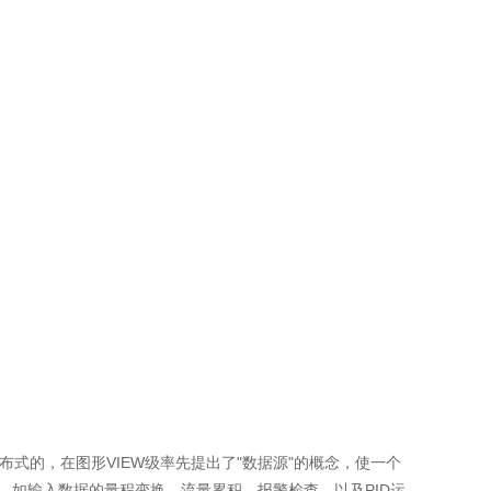
布式的，在图形VIEW级率先提出了"数据源"的概念，使一个
理，如输入数据的量程变换、流量累积、报警检查，以及PID运