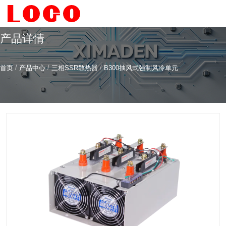
产品详情
/
/
/
首页
产品中心
三相SSR散热器
B300抽风式强制风冷单元
希曼顿科技专注
研发
与
制造
全系列工业级交流固态继电器（SSR）、一体化电力调整
器
服务热线
4006-186-396