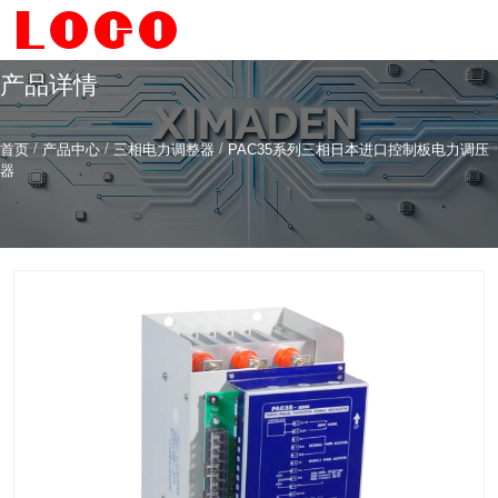
产品详情
/
/
/
首页
产品中心
三相电力调整器
PAC35系列三相日本进口控制板电力调压
希曼顿科技专注
研发
与
制造
器
全系列工业级交流固态继电器（SSR）、一体化电力调整
器
服务热线
4006-186-396