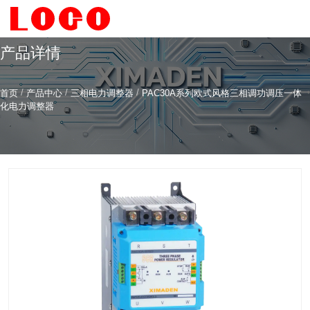
产品详情
/
/
/
首页
产品中心
三相电力调整器
PAC30A系列欧式风格三相调功调压一体
希曼顿科技专注
研发
与
制造
化电力调整器
全系列工业级交流固态继电器（SSR）、一体化电力调整
器
服务热线
4006-186-396