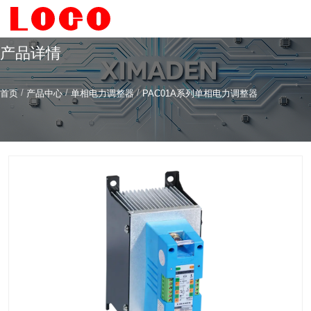
产品详情
/
/
/
首页
产品中心
单相电力调整器
PAC01A系列单相电力调整器
希曼顿科技专注
研发
与
制造
全系列工业级交流固态继电器（SSR）、一体化电力调整
器
服务热线
4006-186-396