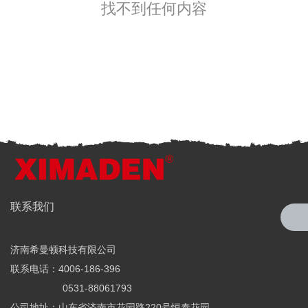
找不到任何内容
全国服务热线
联系我们
4006-186-396
济南希曼顿科技有限公司
希曼顿科技专注研发与制造
联系电话：4006-186-396
全系列工业级交流固态继电器（SSR）、一体化电力调整器
0531-88061793
公司地址：山东省济南市花园路220号恒泰花园