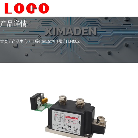
产品详情
/
/
/
首页
产品中心
H系列固态继电器
H3400Z
希曼顿科技专注
研发
与
制造
全系列工业级交流固态继电器（SSR）、一体化电力调整
器
服务热线
4006-186-396