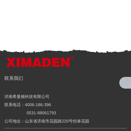
全国服务热线
联系我们
4006-186-396
济南希曼顿科技有限公司
希曼顿科技专注研发与制造
联系电话：4006-186-396
全系列工业级交流固态继电器（SSR）、一体化电力调整器
0531-88061793
公司地址：山东省济南市花园路220号恒泰花园