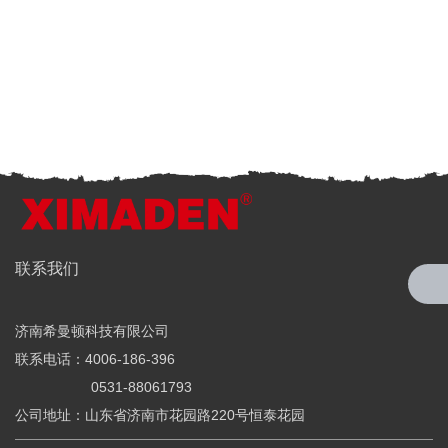
全国服务热线
联系我们
4006-186-396
济南希曼顿科技有限公司
希曼顿科技专注研发与制造
联系电话：4006-186-396
全系列工业级交流固态继电器（SSR）、一体化电力调整器
0531-88061793
公司地址：山东省济南市花园路220号恒泰花园