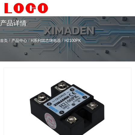
产品详情
/
/
/
首页
产品中心
H系列固态继电器
H2100PK
希曼顿科技专注
研发
与
制造
全系列工业级交流固态继电器（SSR）、一体化电力调整
器
服务热线
4006-186-396