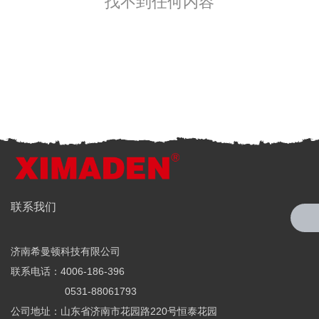
找不到任何内容
全国服务热线
联系我们
4006-186-396
济南希曼顿科技有限公司
希曼顿科技专注研发与制造
联系电话：4006-186-396
全系列工业级交流固态继电器（SSR）、一体化电力调整器
0531-88061793
公司地址：山东省济南市花园路220号恒泰花园