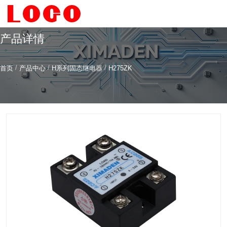
产品详情
/
/
/
首页
产品中心
H系列固态继电器
H275ZK
希曼顿科技专注
研发
与
制造
全系列工业级交流固态继电器（SSR）、一体化电力调整
器
服务热线
4006-186-396