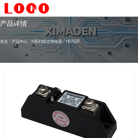
产品详情
/
/
/
首页
产品中心
H系列固态继电器
H375ZF
希曼顿科技专注
研发
与
制造
全系列工业级交流固态继电器（SSR）、一体化电力调整
器
服务热线
4006-186-396