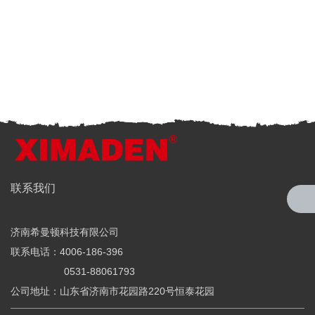
全国服务热线
联系我们
4006-186-396
济南希曼顿科技有限公司
希曼顿科技专注研发与制造
联系电话：4006-186-396
全系列工业级交流固态继电器（SSR）、一体化电力调整器
0531-88061793
公司地址：山东省济南市花园路220号恒泰花园